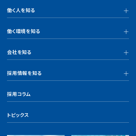
働く人を知る
社員の声一覧
働く環境を知る
対談一覧
人事制度・福利厚生
会社を知る
多様性
企業理念・
社会的責任
採用情報を知る
3分でわかる生和
事業内容・
建築ソリューション
報酬について
インターンシップについて
採用コラム
社長の想い
職種紹介・
求める人物像
トピックス
募集要項
よくあるご質問