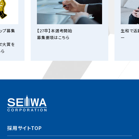
シップ募集
【27卒】本選考開始
生和で活
募集要項はこちら
ー
で大賞を
ちら
採用サイトTOP