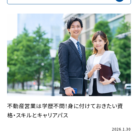
建築ソリューション
募集要項
社長の想い
よくあるご質問
採用コラム
トピックス
新卒採用
中途採用
ENTRY／資料請求
不動産営業は学歴不問！身に付けておきたい資
格・スキルとキャリアパス
コーポレートサイト
プライバシーポリシー
2026.1.30