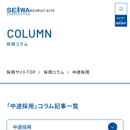
RECRUIT SITE
RECRUIT SITE
ENTRY
／
資料請求
COLUMN
採用コラム
採用サイトTOP
働く人を知る
働く環境を知る
社員の声一覧
人事制度・福利厚生
採用サイトTOP
採用コラム
中途採用
対談一覧
多様性
3分でわかる生和
報酬について
「中途採用」コラム記事一覧
会社を知る
採用情報を知る
企業理念・
社会的責任
インターンシップについて
事業内容・
職種紹介・
求める人物像
中途採用