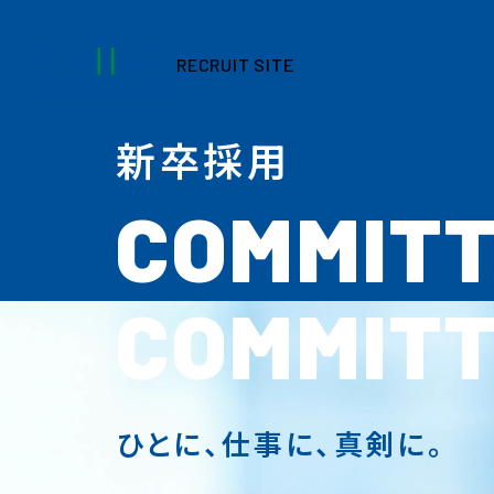
会社を知る
RECRUIT SITE
RECRUIT SITE
企業理念・
社会的責任
事業内容・
建築ソリューション
社長の想い
新卒採用
COMMIT
採用コラム
COMMIT
ひとに、仕事に、
真剣に。