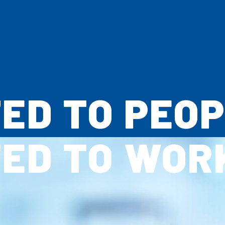
採用情報を知る
インターンシップについて
職種紹介・
求める人物像
募集要項
よくあるご質問
TED TO
PEOP
トピックス
TED TO
WOR