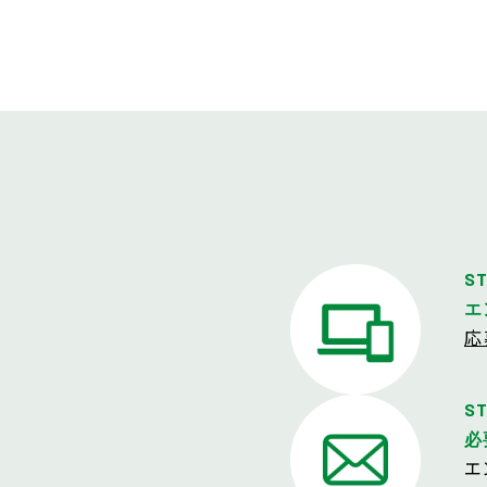
ST
エ
応
ST
必
エ