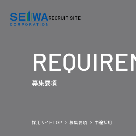
会社を知る
RECRUIT SITE
RECRUIT SITE
企業理念・
社会的責任
事業内容・
建築ソリューション
社長の想い
REQUIRE
採用コラム
募集要項
採用サイトTOP
募集要項
中途採用