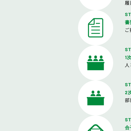
履
ST
書
ご
S
1
人
ST
2
部
ST
合