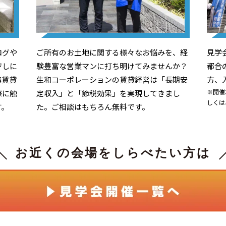
ログや
ご所有のお土地に関する様々なお悩みを、経
見学
ジしに
験豊富な営業マンに打ち明けてみませんか？
都合
築賃貸
生和コーポレーションの賃貸経営は「長期安
方、
※開催
際に触
定収入」と「節税効果」を実現してきまし
しくは
す。
た。ご相談はもちろん無料です。
お近くの会場をしらべたい方は