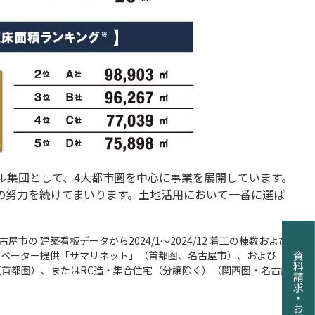
ル集団として、4大都市圏を中心に事業を展開しています。
の努力を続けてまいります。土地活用において一番に選ば
 建築看板データから2024/1～2024/12 着工の棟数および
ノベーター提供「サマリネット」（首都圏、名古屋市）、および
（首都圏）、またはRC造・集合住宅（分譲除く）（関西圏・名古屋