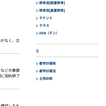
鉄骨造[軽量鉄骨]
鉄骨造[重量鉄骨]
テナント
テラス
DEN（デン）
長がなく、立
と
都市計画税
書などの書面
都市計画法
間に契約終了
土地診断
を構成したも