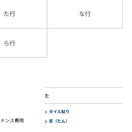
た行
な行
ら行
た
タイル貼り
テナンス費用
反（たん）