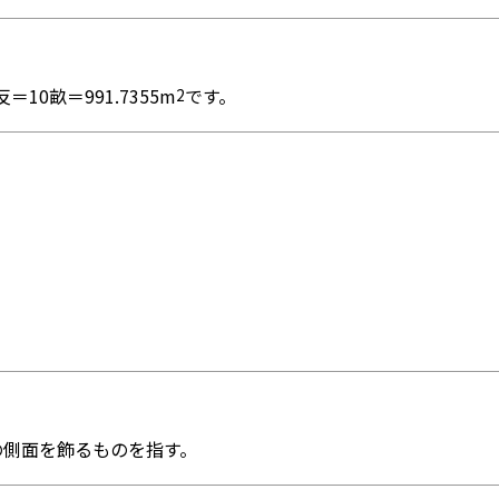
0畝＝991.7355m
です。
2
の側面を飾るものを指す。