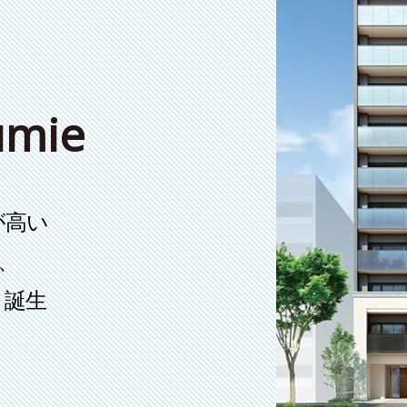
umie
が高い
、
、誕生