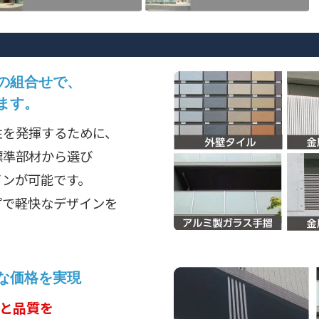
の組合せで、
ます。
性を発揮するために、
標準部材から選び
インが可能です。
プで軽快なデザインを
な価格を実現
と品質を