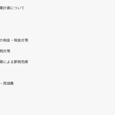
業計画について
の税金・税金対策
税対策
築による節税効果
・用語集