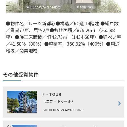
●物件名／ルーツ新都心●構造／RC造 14階建 ●総戸数
／賃貸77戸、居宅2戸●敷地面積／879.26㎡ （265.98
坪）●施工床面積／4742.73㎡ （1434.68坪）●建ぺい率
／41.58%（80%）●容積率／360.92%（400%）●用途
地域／商業地域
その他受賞物件
F・TOUR
（エフ・トゥール）
GOOD DESIGN AWARD 2025