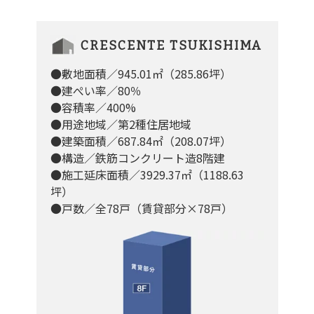
CRESCENTE TSUKISHIMA
●敷地面積／945.01㎡（285.86坪）
●建ぺい率／80％
●容積率／400%
●用途地域／第2種住居地域
●建築面積／687.84㎡（208.07坪）
●構造／鉄筋コンクリート造8階建
●施工延床面積／3929.37㎡（1188.63
坪）
●戸数／全78戸（賃貸部分×78戸）