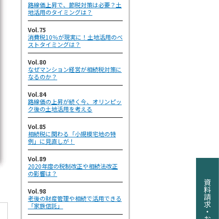
路線価上昇で、節税対策は必要？土
地活用のタイミングは？
Vol.75
消費税10％が現実に！土地活用のベ
ストタイミングは？
Vol.80
なぜマンション経営が相続税対策に
なるのか？
Vol.84
路線価の上昇が続く今、オリンピッ
ク後の土地活用を考える
Vol.85
相続税に関わる「小規模宅地の特
例」に見直しが！
Vol.89
2020年度の税制改正や相続法改正
の影響は？
Vol.98
老後の財産管理や相続で活用できる
「家族信託」