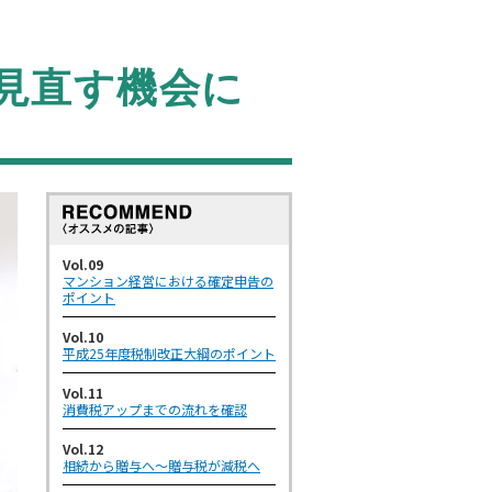
見直す機会に
Vol.09
マンション経営における確定申告の
ポイント
Vol.10
平成25年度税制改正大綱のポイント
Vol.11
消費税アップまでの流れを確認
Vol.12
相続から贈与へ～贈与税が減税へ