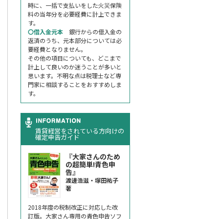
時に、一括で支払いをした火災保険
料の当年分を必要経費に計上できま
す。
〇借入金元本
銀行からの借入金の
返済のうち、元本部分については必
要経費となりません。
その他の項目についても、どこまで
計上して良いのか迷うことが多いと
思います。不明な点は税理士など専
門家に相談することをおすすめしま
す。
賃貸経営をされている方向けの
確定申告ガイド
『大家さんのため
の超簡単!青色申
告』
渡邊浩滋・塚田祐子
著
2018年度の税制改正に対応した改
訂版。大家さん専用の青色申告ソフ