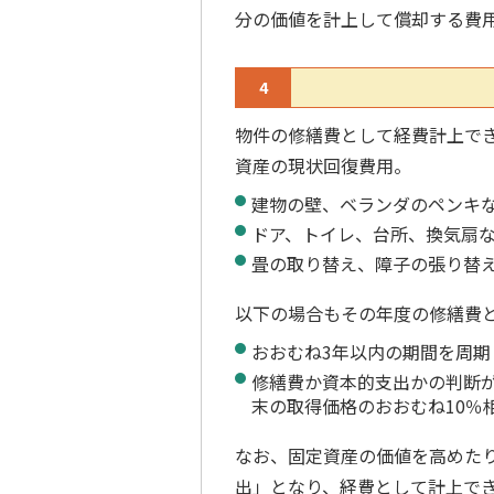
分の価値を計上して償却する費
4
物件の修繕費として経費計上で
資産の現状回復費用。
建物の壁、ベランダのペンキ
ドア、トイレ、台所、換気扇
畳の取り替え、障子の張り替
以下の場合もその年度の修繕費
おおむね3年以内の期間を周期
修繕費か資本的支出かの判断が
末の取得価格のおおむね10％
なお、固定資産の価値を高めた
出」となり、経費として計上で