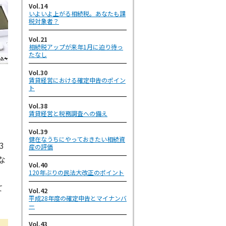
Vol.14
いよいよ上がる相続税。あなたも課
税対象者？
Vol.21
相続税アップが来年1月に迫り待っ
たなし
Vol.30
賃貸経営における確定申告のポイン
ト
Vol.38
賃貸経営と税務調査への備え
Vol.39
健在なうちにやっておきたい相続資
3
産の評価
な
Vol.40
120年ぶりの民法大改正のポイント
て
Vol.42
平成28年度の確定申告とマイナンバ
ー
Vol.43