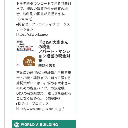
トを無料ダウンロードできる特典付
きで、複数の賃貸物件を所有の場
合、物件別の損益が把握できる。
（2484円）
▸問合せ クリエイティブ ワークス
テーション
https://c3works.net/
『Q&A 大家さん
の税金
アパート・マンシ
ョン経営の税金対
策』
鵜野和夫著
不動産の所得の税務計算から確定申
告・相続・譲渡まで、知って得する
節税策がいっぱい。悩める大家さん
のための税金バイブルの決定版。
Q&Aの会話形式で、難しさを感じる
ことなく読める。（4860円）
▸問合せ プログレス
http://www.progres-net.co.jp/