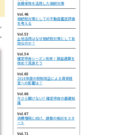
各種保険を活用した相続対策
Vol.46
相続税対策としての不動産鑑定評価
を考える
ン
Vol.53
。
土地活用はなぜ相続税対策として有
効なのか？
Vol.54
確定申告シーズン到来！損益通算を
改めて見直そう
Vol.65
2018年度の税制改正による賃貸経
営への影響は？
Vol.66
今さら聞けない!? 確定申告の基礎知
識
Vol.67
消費増税に向け、建築の検討をスタ
ート
Vol.71