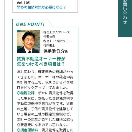
Vol.105
早めの相続対策が必要になる？
ONE POINT!
税理士法人アレース
代表社員
税理士・公認会計士・
行政書士
保手浜 洋介
氏
賃貸不動産オーナー様が
気をつけるべき項目は？
年も変わり、確定申告の時期がやっ
てきました。オーナー様の確定申告
を計算する上で、気をつけるべき項
目をピックアップしてみました。
〇租税公課
新たに賃貸物件を取得
した場合に、支払った登録免許税や
不動産取得税を忘れがちです。父親
の土地に子供が賃貸物件を建築して
いる場合の土地の固定資産税など、
生計一の親族が負担した租税公課も
必要経費になるのでお忘れなく。
〇損害保険料
賃貸物件を取得した