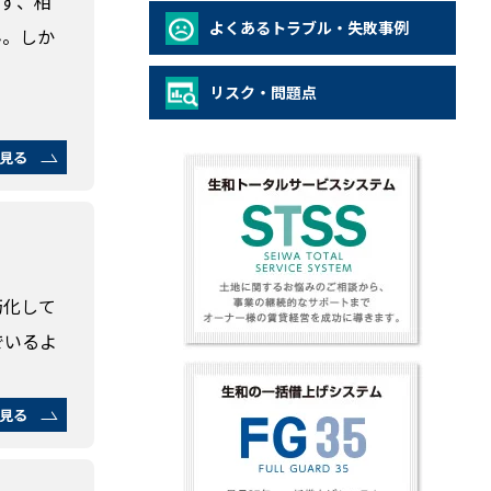
ず、相
よくあるトラブル・失敗事例
ん。しか
リスク・問題点
見る
朽化して
でいるよ
見る