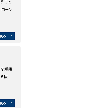
使うこと
トローン
見る
的な知識
する段
見る