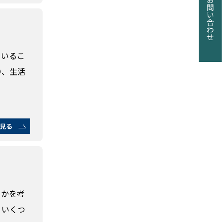
ているこ
り、生活
見る
うかを考
、いくつ