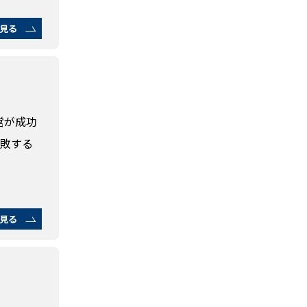
見る
営が成功
失敗する
見る