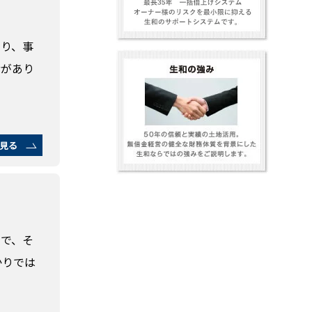
たり、事
階があり
見る
つで、そ
かりでは