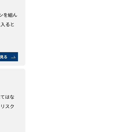
ンを組ん
に入ると
見る
れてはな
るリスク