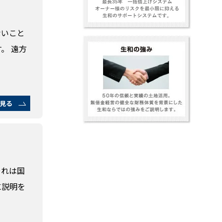
ないこと
。 遠方
見る
それは国
に説明を