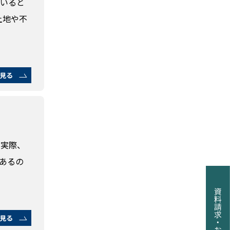
もいると
土地や不
見る
。実際、
あるの
見る