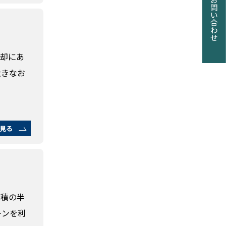
売却にあ
大きなお
見る
面積の半
ーンを利