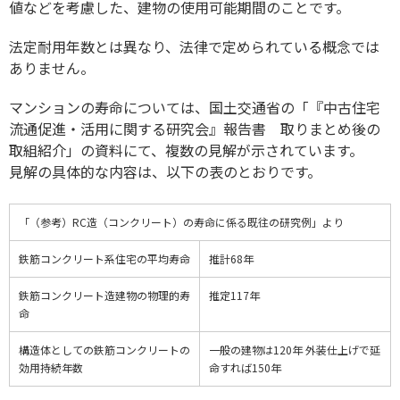
値などを考慮した、建物の使用可能期間のことです。
法定耐用年数とは異なり、法律で定められている概念では
ありません。
マンションの寿命については、国土交通省の「『中古住宅
流通促進・活用に関する研究会』報告書 取りまとめ後の
取組紹介」の資料にて、複数の見解が示されています。
見解の具体的な内容は、以下の表のとおりです。
「（参考）RC造（コンクリート）の寿命に係る既往の研究例」より
鉄筋コンクリート系住宅の平均寿命
推計68年
鉄筋コンクリート造建物の物理的寿
推定117年
命
構造体としての鉄筋コンクリートの
一般の建物は120年 外装仕上げで延
効用持続年数
命すれば150年