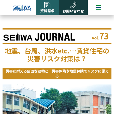
資料請求
お問い合わせ
73
vol.
地震、台風、洪水etc.…賃貸住宅の
災害リスク対策は？
災害に耐える強固な建物と、災害保険や地震保険でリスクに備え
る