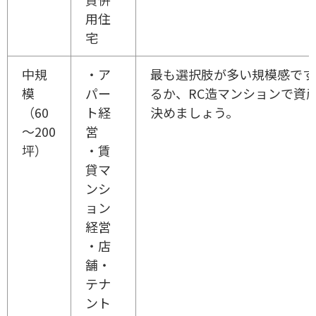
用住
宅
中規
・ア
最も選択肢が多い規模感です
模
パー
るか、RC造マンションで資
（60
ト経
決めましょう。
～200
営
坪）
・賃
貸マ
ンシ
ョン
経営
・店
舗・
テナ
ント