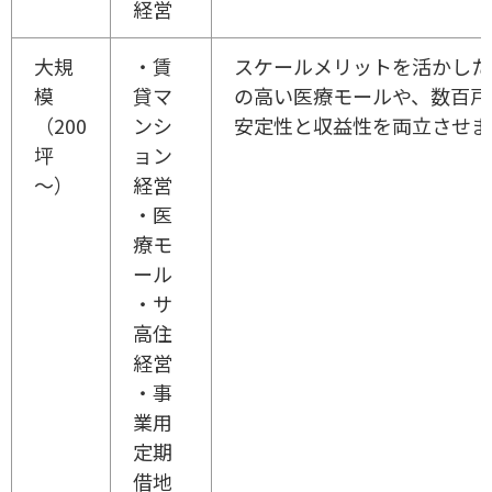
経営
大規
・賃
スケールメリットを活かした
模
貸マ
の高い医療モールや、数百戸
（200
ンシ
安定性と収益性を両立させま
坪
ョン
～）
経営
・医
療モ
ール
・サ
高住
経営
・事
業用
定期
借地