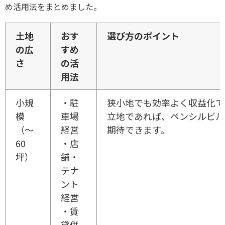
め活用法をまとめました。
土地
おす
選び方のポイント
の広
すめ
さ
の活
用法
小規
・駐
狭小地でも効率よく収益化で
模
車場
立地であれば、ペンシルビル
（～
経営
期待できます。
60
・店
坪）
舗・
テナ
ント
経営
・賃
貸併