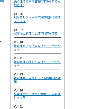
長く住める賃貸住宅に求められるも
のとは?
み
Vol.45
魅せるリフォームで賃貸物件の価値
をアップ
Vol.47
成年後見制度の活用で財産を守る
に
Vol.48
賃貸経営法人化のメリット・デメリ
と
ット
行
Vol.51
賃貸管理の種類とメリット・デメリ
ット
Vol.52
賃貸経営に伴うトラブルの傾向と対
策
Vol.56
事業使用の不動産を活用し、安定経
営を実現！
Vol.61