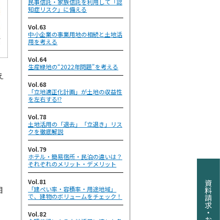
民事信託・家族信託を利用して「認
知症リスク」に備える
Vol.63
中小企業の事業用地の相続と土地活
用を考える
Vol.64
生産緑地の“2022年問題”を考える
え
Vol.68
「立地適正化計画」が土地の収益性
を左右する!?
Vol.78
土地活用の「退去」「立退き」リス
クを徹底解説
Vol.79
ホテル・簡易宿所・民泊の違いは？
それぞれのメリット・デメリット
、
Vol.81
相
「建ぺい率・容積率・用途地域」
で、建物のボリュームをチェック！
Vol.82