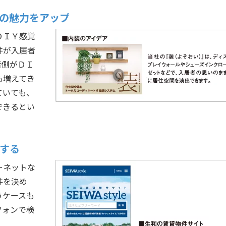
の魅力をアップ
ＤＩＹ感覚
件が入居者
者側がＤＩ
も増えてき
ていても、
できるとい
する
ーネットな
件を決め
うケースも
フォンで検