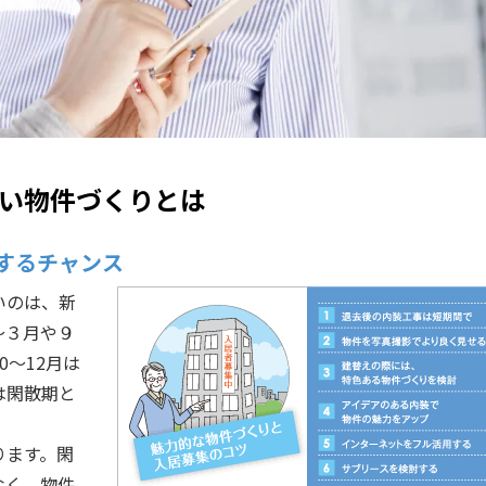
い物件づくりとは
するチャンス
いのは、新
～３月や９
0～12月は
は閑散期と
ります。閑
なく、物件