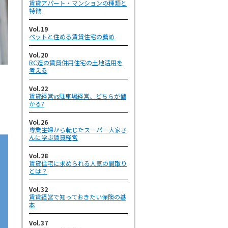
賃貸アパート・マンションの種類と
特徴
Vol.19
ペットと住める賃貸住宅の薦め
Vol.20
RC造の賃貸併用住宅の土地活用を
考える
Vol.22
賃貸経営vs駐車場経営、どちらが儲
かる?
Vol.26
専業主婦から転じたスーパー大家さ
んに学ぶ賃貸経営
Vol.28
賃貸住宅に求められる人気の間取り
とは？
Vol.32
賃貸経営で知っておきたい保険の基
本
Vol.37