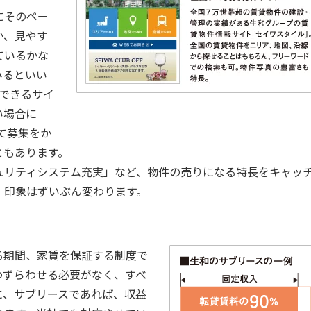
にそのペー
か、見やす
ているかな
みるといい
索できるサイ
い場合に
して募集をか
ともあります。
ュリティシステム充実」など、物件の売りになる特長をキャッ
、印象はずいぶん変わります。
る期間、家賃を保証する制度で
わずらわせる必要がなく、すべ
に、サブリースであれば、収益