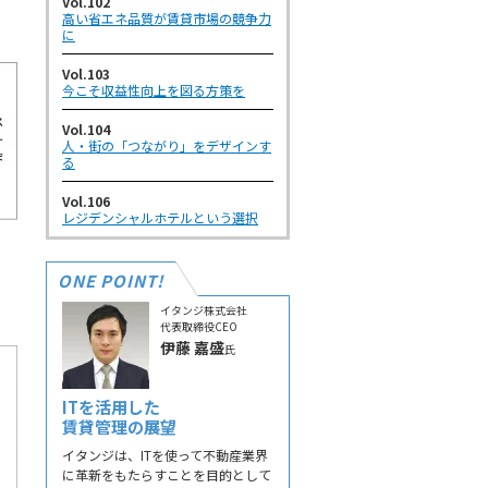
Vol.102
高い省エネ品質が賃貸市場の競争力
に
Vol.103
今こそ収益性向上を図る方策を
Vol.104
人・街の「つながり」をデザインす
る
Vol.106
レジデンシャルホテルという選択
ONE POINT!
イタンジ株式会社
代表取締役CEO
伊藤 嘉盛
氏
ITを活用した
賃貸管理の展望
イタンジは、ITを使って不動産業界
に革新をもたらすことを目的として