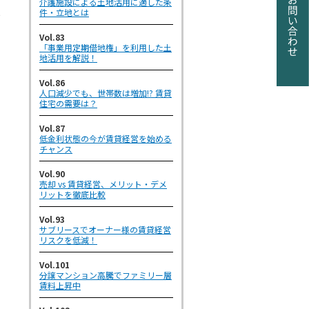
介護施設による土地活用に適した条
件・立地とは
場
Vol.83
「事業用定期借地権」を利用した土
地活用を解説！
Vol.86
人口減少でも、世帯数は増加!? 賃貸
住宅の需要は？
Vol.87
低金利状態の今が賃貸経営を始める
チャンス
Vol.90
売却 vs 賃貸経営、メリット・デメ
リットを徹底比較
Vol.93
サブリースでオーナー様の賃貸経営
リスクを低減！
Vol.101
分譲マンション高騰でファミリー層
賃料上昇中