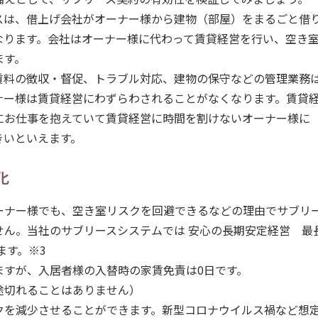
スは、借上げ会社がオーナー様から建物（部屋）をまるごと借
なります。会社はオーナー様に代わって賃貸経営を行い、空き
ます。
賃料の徴収・督促、トラブル対応、建物の保守などの管理業務
ナー様は賃貸経営にわずらわされることがなくなります。賃貸
にお仕事を抱えていて賃貸経営に時間を割けないオーナー様に
きいといえます。
化
ーナー様でも、空き室リスクを回避できるなどの理由でサブリ
せん。当社のサブリースシステムでは 安心の長期安定経営 最
ます。※3
ますが、入居者様の入替時の家賃免責は0日です。
途切れることはありません）
クを減少させることができます。新型コロナウイルス禍など想