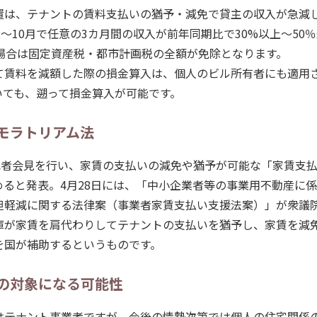
置は、テナントの賃料支払いの猶予・減免で貸主の収入が急減
2〜10月で任意の3カ月間の収入が前年同期比で30%以上〜50
場合は固定資産税・都市計画税の全額が免除となります。
て賃料を減額した際の損金算入は、個人のビル所有者にも適用
いても、遡って損金算入が可能です。
モラトリアム法
記者会見を行い、家賃の支払いの減免や猶予が可能な「家賃支
ると発表。4月28日には、「中小企業者等の事業用不動産に
担軽減に関する法律案（事業者家賃支払い支援法案）」が衆議
庫が家賃を肩代わりしてテナントの支払いを猶予し、家賃を減
を国が補助するというものです。
の対象になる可能性
はテナント事業者ですが、今後の情勢次第では個人の住宅関係