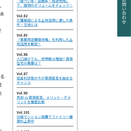
「建ぺい率・容積率・用途地域」
し
で、建物のボリュームをチェック！
％未
Vol.82
介護施設による土地活用に適した条
件・立地とは
さ
Vol.83
「事業用定期借地権」を利用した土
地活用を解説！
Vol.86
人口減少でも、世帯数は増加!? 賃貸
住宅の需要は？
払
Vol.87
係る
低金利状態の今が賃貸経営を始める
チャンス
院
免
Vol.90
売却 vs 賃貸経営、メリット・デメ
リットを徹底比較
Vol.101
分譲マンション高騰でファミリー層
賃料上昇中
の