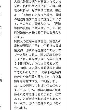
大幅な景気の悪化が懸念されていま
り
すが、借地借家法３２条１項は、建
物の賃料が「経済事情の変動」等に
室
より「不相当」となった場合、賃料
の増減を請求できると規定していま
す。そのため、賃借人から、「経済
は
事情の変動」に該当するとして、賃
料減額請求を受ける可能性も考えら
経
れます。
賃貸人の立場からすると、賃借人の
賃料減額請求に関し、①通常の賃貸
借契約、②賃料保証特約があるサブ
リース契約の間に、違いがあるので
しょうか。最高裁平成１５年１０月
２３日判決は、②の場合であって
も、同項による賃料減額請求を排除
ー
できないとしつつ、「賃料保証特約
の存在や保証賃料額が決定された事
長
情をも考慮すべき」と判断しまし
た。この判例によれば、①と②のい
ずれであっても、賃料減額請求が認
められる可能性はありますが、②で
あることが考慮される場合もあると
いう点で、②には意味があると考え
定
られます。