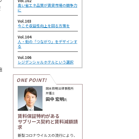
Vol.102
高い省エネ品質が賃貸市場の競争力
だ
に
Vol.103
今こそ収益性向上を図る方策を
Vol.104
人・街の「つながり」をデザインす
る
Vol.106
レジデンシャルホテルという選択
施
ONE POINT!
岡本政明法律事務所
弁護士
田中 宏明
氏
賃料保証特約がある
サブリース契約と賃料減額請
求
新型コロナウイルスの流行により、