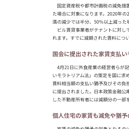
固定資産税や都市計画税の減免措
た場合に対象になります。2020年の
満の減少では半分、50％以上減った
ビル賃貸事業者がテナントに対し
れます。すでに減額された賃料につ
国会に提出された家賃支払い
4月21日に外食産業の経営者らが
いモラトリアム法」の策定を国に求め
賃料相当額の支払い猶予及びその負
に提出されました。日本政策金融公
した不動産所有者には減額分の一部
個人住宅の家賃も減免や猶予
家賃の減免や猶予の対象となるの