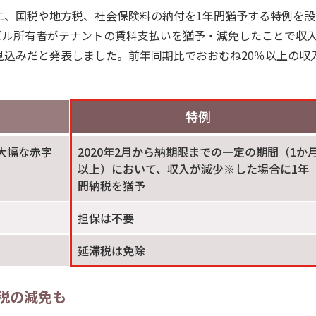
に、国税や地方税、社会保険料の納付を1年間猶予する特例を設
ビル所有者がテナントの賃料支払いを猶予・減免したことで収
見込みだと発表しました。前年同期比でおおむね20％以上の収
特例
大幅な赤字
2020年2月から納期限までの一定の期間（1か
以上）において、収入が減少※した場合に1年
間納税を猶予
担保は不要
延滞税は免除
税の減免も