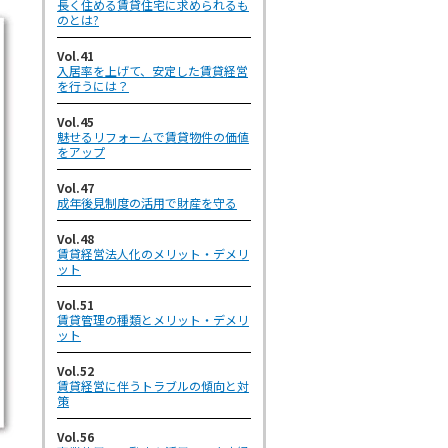
長く住める賃貸住宅に求められるも
のとは?
Vol.41
入居率を上げて、安定した賃貸経営
を行うには？
Vol.45
魅せるリフォームで賃貸物件の価値
をアップ
Vol.47
成年後見制度の活用で財産を守る
Vol.48
賃貸経営法人化のメリット・デメリ
ット
Vol.51
賃貸管理の種類とメリット・デメリ
ット
Vol.52
賃貸経営に伴うトラブルの傾向と対
策
Vol.56