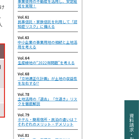
事業使用の不動産を活用し、安定経
け
営を実現！
入
Vol.61
民事信託・家族信託を利用して「認
入
知症リスク」に備える
Vol.63
中小企業の事業用地の相続と土地活
用を考える
Vol.64
生産緑地の“2022年問題”を考える
月
Vol.68
「立地適正化計画」が土地の収益性
を左右する!?
Vol.78
土地活用の「退去」「立退き」リス
クを徹底解説
Vol.79
ホテル・簡易宿所・民泊の違いは？
それぞれのメリット・デメリット
Vol.81