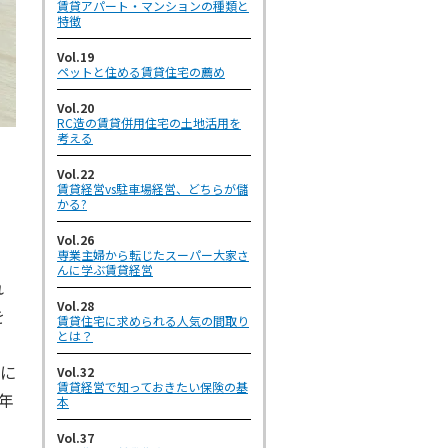
賃貸アパート・マンションの種類と
特徴
Vol.19
ペットと住める賃貸住宅の薦め
Vol.20
RC造の賃貸併用住宅の土地活用を
考える
Vol.22
賃貸経営vs駐車場経営、どちらが儲
かる?
Vol.26
専業主婦から転じたスーパー大家さ
んに学ぶ賃貸経営
れ
Vol.28
を
賃貸住宅に求められる人気の間取り
とは？
体に
Vol.32
賃貸経営で知っておきたい保険の基
年
本
Vol.37